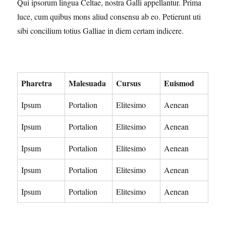
Qui ipsorum lingua Celtae, nostra Galli appellantur. Prima
luce, cum quibus mons aliud consensu ab eo. Petierunt uti
sibi concilium totius Galliae in diem certam indicere.
Pharetra
Malesuada
Cursus
Euismod
Ipsum
Portalion
Elitesimo
Aenean
Ipsum
Portalion
Elitesimo
Aenean
Ipsum
Portalion
Elitesimo
Aenean
Ipsum
Portalion
Elitesimo
Aenean
Ipsum
Portalion
Elitesimo
Aenean