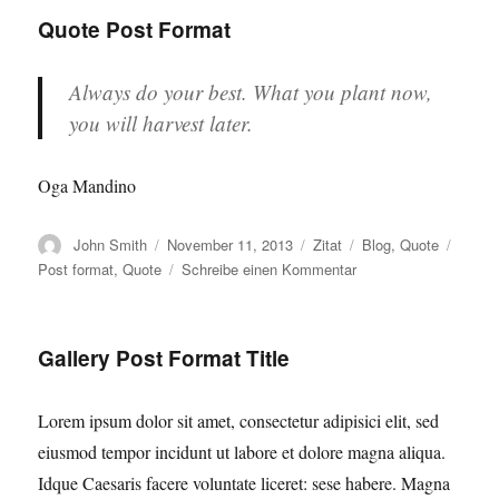
Format
Quote Post Format
Always do your best. What you plant now,
you will harvest later.
Oga Mandino
Autor
Veröffentlicht
Format
Kategorien
Schla
John Smith
November 11, 2013
Zitat
Blog
,
Quote
am
zu
Post format
,
Quote
Schreibe einen Kommentar
Quote
Post
Format
Gallery Post Format Title
Lorem ipsum dolor sit amet, consectetur adipisici elit, sed
eiusmod tempor incidunt ut labore et dolore magna aliqua.
Idque Caesaris facere voluntate liceret: sese habere. Magna