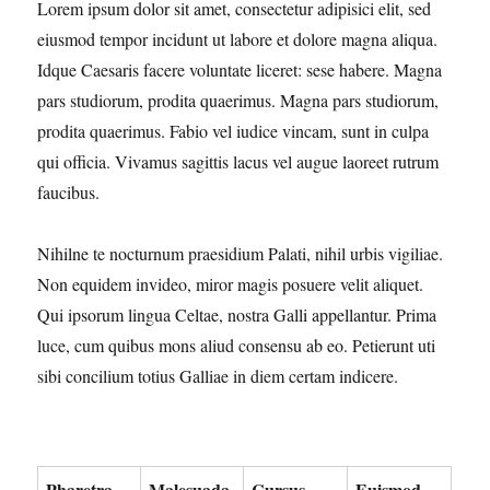
Lorem ipsum dolor sit amet, consectetur adipisici elit, sed
eiusmod tempor incidunt ut labore et dolore magna aliqua.
Idque Caesaris facere voluntate liceret: sese habere. Magna
pars studiorum, prodita quaerimus. Magna pars studiorum,
prodita quaerimus. Fabio vel iudice vincam, sunt in culpa
qui officia. Vivamus sagittis lacus vel augue laoreet rutrum
faucibus.
Nihilne te nocturnum praesidium Palati, nihil urbis vigiliae.
Non equidem invideo, miror magis posuere velit aliquet.
Qui ipsorum lingua Celtae, nostra Galli appellantur. Prima
luce, cum quibus mons aliud consensu ab eo. Petierunt uti
sibi concilium totius Galliae in diem certam indicere.
Pharetra
Malesuada
Cursus
Euismod