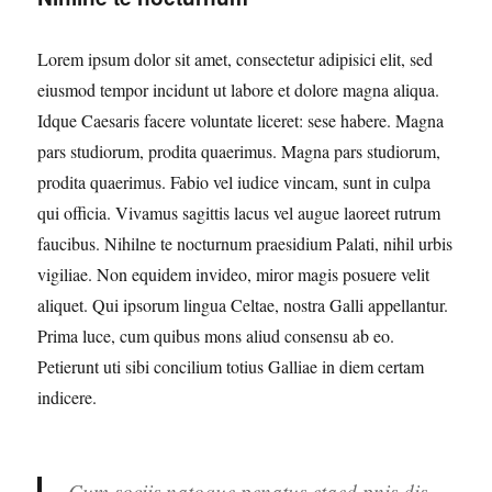
Lorem ipsum dolor sit amet, consectetur adipisici elit, sed
eiusmod tempor incidunt ut labore et dolore magna aliqua.
Idque Caesaris facere voluntate liceret: sese habere. Magna
pars studiorum, prodita quaerimus. Magna pars studiorum,
prodita quaerimus. Fabio vel iudice vincam, sunt in culpa
qui officia. Vivamus sagittis lacus vel augue laoreet rutrum
faucibus. Nihilne te nocturnum praesidium Palati, nihil urbis
vigiliae. Non equidem invideo, miror magis posuere velit
aliquet. Qui ipsorum lingua Celtae, nostra Galli appellantur.
Prima luce, cum quibus mons aliud consensu ab eo.
Petierunt uti sibi concilium totius Galliae in diem certam
indicere.
Cum sociis natoque penatus etaed pnis dis