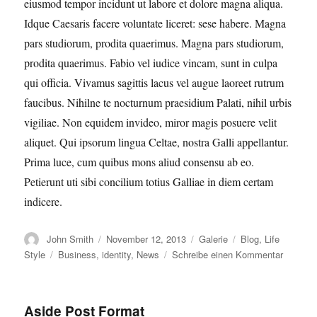
eiusmod tempor incidunt ut labore et dolore magna aliqua.
Idque Caesaris facere voluntate liceret: sese habere. Magna
pars studiorum, prodita quaerimus. Magna pars studiorum,
prodita quaerimus. Fabio vel iudice vincam, sunt in culpa
qui officia. Vivamus sagittis lacus vel augue laoreet rutrum
faucibus. Nihilne te nocturnum praesidium Palati, nihil urbis
vigiliae. Non equidem invideo, miror magis posuere velit
aliquet. Qui ipsorum lingua Celtae, nostra Galli appellantur.
Prima luce, cum quibus mons aliud consensu ab eo.
Petierunt uti sibi concilium totius Galliae in diem certam
indicere.
Autor
Veröffentlicht
Format
Kategorien
John Smith
November 12, 2013
Galerie
Blog
,
Life
am
Schlagwörter
zu
Style
Business
,
identity
,
News
Schreibe einen Kommentar
Nihilne
te
nocturn
Aside Post Format