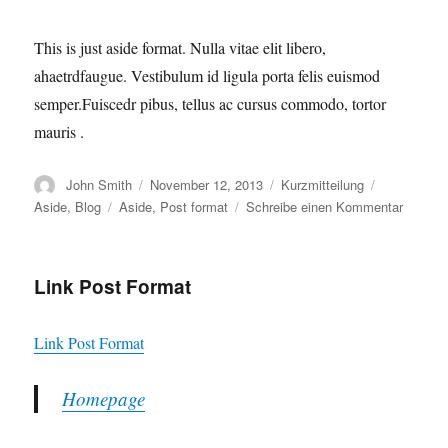
This is just aside format. Nulla vitae elit libero,
ahaetrdfaugue. Vestibulum id ligula porta felis euismod
semper.Fuiscedr pibus, tellus ac cursus commodo, tortor
mauris .
Autor
Veröffentlicht
Format
Kategorien
John Smith
November 12, 2013
Kurzmitteilung
am
Schlagwörter
zu
Aside
,
Blog
Aside
,
Post format
Schreibe einen Kommentar
Aside
Post
Format
Link Post Format
Link Post Format
Homepage