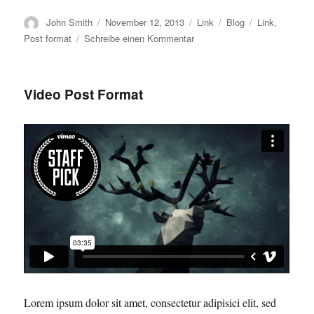
Autor
Veröffentlicht
Format
Kategorien
Schlagwörter
John Smith
November 12, 2013
Link
Blog
Link
,
am
zu
Post format
Schreibe einen Kommentar
Link
Post
Format
Video Post Format
Lorem ipsum dolor sit amet, consectetur adipisici elit, sed