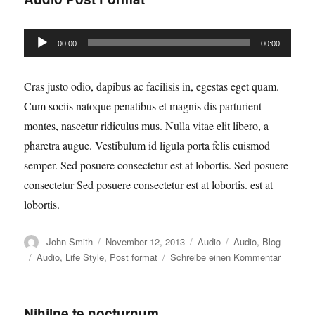
Audio-
00:00
00:00
Player
Cras justo odio, dapibus ac facilisis in, egestas eget quam.
Cum sociis natoque penatibus et magnis dis parturient
montes, nascetur ridiculus mus. Nulla vitae elit libero, a
pharetra augue. Vestibulum id ligula porta felis euismod
semper. Sed posuere consectetur est at lobortis. Sed posuere
consectetur Sed posuere consectetur est at lobortis. est at
lobortis.
Autor
Veröffentlicht
Format
Kategorien
John Smith
November 12, 2013
Audio
Audio
,
Blog
am
Schlagwörter
zu
Audio
,
Life Style
,
Post format
Schreibe einen Kommentar
Audio
Post
Format
Nihilne te nocturnum