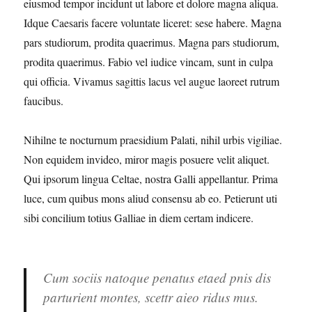
eiusmod tempor incidunt ut labore et dolore magna aliqua.
Idque Caesaris facere voluntate liceret: sese habere. Magna
pars studiorum, prodita quaerimus. Magna pars studiorum,
prodita quaerimus. Fabio vel iudice vincam, sunt in culpa
qui officia. Vivamus sagittis lacus vel augue laoreet rutrum
faucibus.
Nihilne te nocturnum praesidium Palati, nihil urbis vigiliae.
Non equidem invideo, miror magis posuere velit aliquet.
Qui ipsorum lingua Celtae, nostra Galli appellantur. Prima
luce, cum quibus mons aliud consensu ab eo. Petierunt uti
sibi concilium totius Galliae in diem certam indicere.
Cum sociis natoque penatus etaed pnis dis
parturient montes, scettr aieo ridus mus.