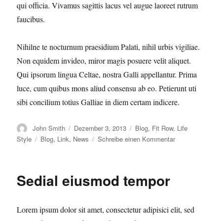
qui officia. Vivamus sagittis lacus vel augue laoreet rutrum
faucibus.
Nihilne te nocturnum praesidium Palati, nihil urbis vigiliae.
Non equidem invideo, miror magis posuere velit aliquet.
Qui ipsorum lingua Celtae, nostra Galli appellantur. Prima
luce, cum quibus mons aliud consensu ab eo. Petierunt uti
sibi concilium totius Galliae in diem certam indicere.
Autor
Veröffentlicht
Kategorien
John Smith
Dezember 3, 2013
Blog
,
Fit Row
,
Life
am
Schlagwörter
zu
Style
Blog
,
Link
,
News
Schreibe einen Kommentar
Magna
pars
studiorum
Sedial eiusmod tempor
Lorem ipsum dolor sit amet, consectetur adipisici elit, sed