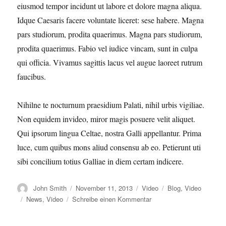
eiusmod tempor incidunt ut labore et dolore magna aliqua.
Idque Caesaris facere voluntate liceret: sese habere. Magna
pars studiorum, prodita quaerimus. Magna pars studiorum,
prodita quaerimus. Fabio vel iudice vincam, sunt in culpa
qui officia. Vivamus sagittis lacus vel augue laoreet rutrum
faucibus.
Nihilne te nocturnum praesidium Palati, nihil urbis vigiliae.
Non equidem invideo, miror magis posuere velit aliquet.
Qui ipsorum lingua Celtae, nostra Galli appellantur. Prima
luce, cum quibus mons aliud consensu ab eo. Petierunt uti
sibi concilium totius Galliae in diem certam indicere.
Autor
Veröffentlicht
Format
Kategorien
John Smith
November 11, 2013
Video
Blog
,
Video
am
Schlagwörter
zu
News
,
Video
Schreibe einen Kommentar
Video
Post