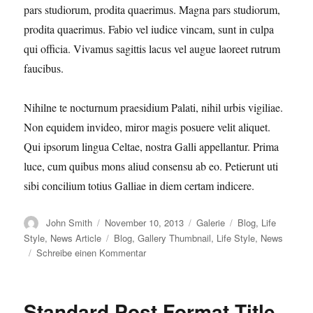
pars studiorum, prodita quaerimus. Magna pars studiorum,
prodita quaerimus. Fabio vel iudice vincam, sunt in culpa
qui officia. Vivamus sagittis lacus vel augue laoreet rutrum
faucibus.
Nihilne te nocturnum praesidium Palati, nihil urbis vigiliae.
Non equidem invideo, miror magis posuere velit aliquet.
Qui ipsorum lingua Celtae, nostra Galli appellantur. Prima
luce, cum quibus mons aliud consensu ab eo. Petierunt uti
sibi concilium totius Galliae in diem certam indicere.
Autor
Veröffentlicht
Format
Kategorien
John Smith
November 10, 2013
Galerie
Blog
,
Life
am
Schlagwörter
Style
,
News Article
Blog
,
Gallery Thumbnail
,
Life Style
,
News
zu
Schreibe einen Kommentar
Gallery
Post
Format
Standard Post Format Title
Title