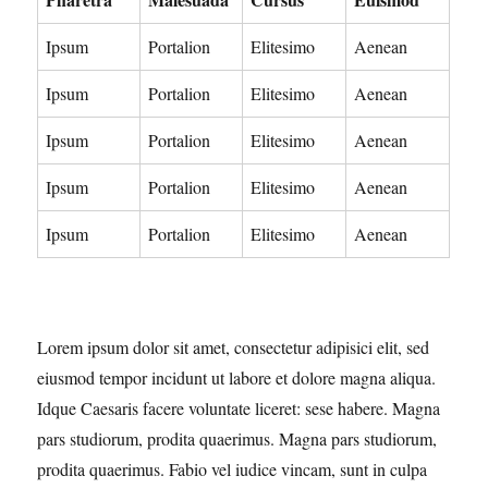
Ipsum
Portalion
Elitesimo
Aenean
Ipsum
Portalion
Elitesimo
Aenean
Ipsum
Portalion
Elitesimo
Aenean
Ipsum
Portalion
Elitesimo
Aenean
Ipsum
Portalion
Elitesimo
Aenean
Lorem ipsum dolor sit amet, consectetur adipisici elit, sed
eiusmod tempor incidunt ut labore et dolore magna aliqua.
Idque Caesaris facere voluntate liceret: sese habere. Magna
pars studiorum, prodita quaerimus. Magna pars studiorum,
prodita quaerimus. Fabio vel iudice vincam, sunt in culpa