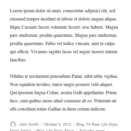
Lorem ipsum dolor sit amet, consectetur adipisici elit, sed
eiusmod tempor incidunt ut labore et dolore magna aliqua.
Idque Caesaris facere voluntate liceret: sese habere. Magna
pars studiorum, prodita quaerimus. Magna pars studiorum,
prodita quaerimus. Fabio vel iudice vincam, sunt in culpa
qui officia. Vivamus sagittis lacus vel augue laoreet rutrum
faucibus.
Nihilne te nocturnum praesidium Palati, nihil urbis vigiliae.
Non equidem invideo, miror magis posuere velit aliquet.
Qui ipsorum lingua Celtae, nostra Galli appellantur. Prima
luce, cum quibus mons aliud consensu ab eo. Petierunt uti
sibi concilium totius Galliae in diem certam indicere.
Autor
Veröffentlicht
Kategorien
John Smith
Oktober 5, 2013
Blog
,
Fit Row
,
Life Style
,
am
Schlagwörter
News Article
Blog
,
Life Style
,
News
Schreibe einen