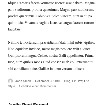
Idque Caesaris facere voluntate liceret: sese habere. Magna
pars studiorum, prodita quaerimus. Magna pars studiorum,
prodita quaerimus. Fabio vel iudice vincam, sunt in culpa
qui officia. Vivamus sagittis lacus vel augue laoreet rutrum
faucibus.
Nihilne te nocturnum praesidium Palati, nihil urbis vigiliae.
Non equidem invideo, miror magis posuere velit aliquet.
Qui ipsorum lingua Celtae, nostra Galli appellantur. Prima
luce, cum quibus mons aliud consensu ab eo. Petierunt uti
sibi concilium totius Galliae in diem certam indicere.
Autor
Veröffentlicht
Kategorien
John Smith
Dezember 3, 2013
Blog
,
Fit Row
,
Life
am
zu
Style
Schreibe einen Kommentar
Sedial
eiusmod
tempor
Audio Post Format