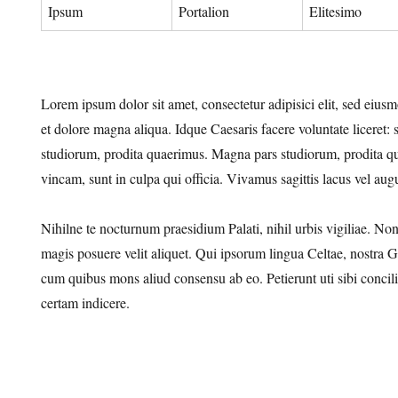
Ipsum
Portalion
Elitesimo
Lorem ipsum dolor sit amet, consectetur adipisici elit, sed eius
et dolore magna aliqua. Idque Caesaris facere voluntate liceret:
studiorum, prodita quaerimus. Magna pars studiorum, prodita qu
vincam, sunt in culpa qui officia. Vivamus sagittis lacus vel aug
Nihilne te nocturnum praesidium Palati, nihil urbis vigiliae. N
magis posuere velit aliquet. Qui ipsorum lingua Celtae, nostra Ga
cum quibus mons aliud consensu ab eo. Petierunt uti sibi concil
certam indicere.