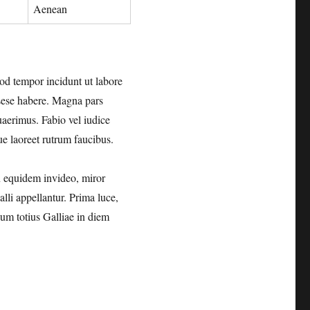
Aenean
mod tempor incidunt ut labore
 sese habere. Magna pars
aerimus. Fabio vel iudice
ue laoreet rutrum faucibus.
on equidem invideo, miror
lli appellantur. Prima luce,
ium totius Galliae in diem