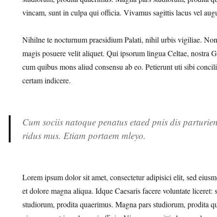
vincam, sunt in culpa qui officia. Vivamus sagittis lacus vel aug
Nihilne te nocturnum praesidium Palati, nihil urbis vigiliae. N
magis posuere velit aliquet. Qui ipsorum lingua Celtae, nostra Ga
cum quibus mons aliud consensu ab eo. Petierunt uti sibi concil
certam indicere.
Cum sociis natoque penatus etaed pnis dis parturient
ridus mus. Etiam portaem mleyo.
Lorem ipsum dolor sit amet, consectetur adipisici elit, sed eius
et dolore magna aliqua. Idque Caesaris facere voluntate liceret:
studiorum, prodita quaerimus. Magna pars studiorum, prodita qu