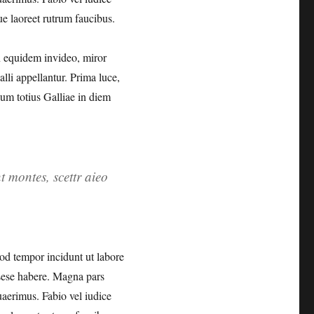
ue laoreet rutrum faucibus.
on equidem invideo, miror
lli appellantur. Prima luce,
ium totius Galliae in diem
 montes, scettr aieo
mod tempor incidunt ut labore
 sese habere. Magna pars
aerimus. Fabio vel iudice