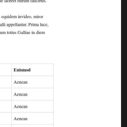
ue laoreet rutrum faucibus.
on equidem invideo, miror
lli appellantur. Prima luce,
ium totius Galliae in diem
Euismod
Aenean
Aenean
Aenean
Aenean