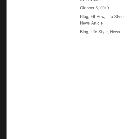
Veröffentlicht
Oktober 5, 2013
am
Kategorien
Blog
,
Fit Row
,
Life Style
,
News Article
Schlagwörter
Blog
,
Life Style
,
News