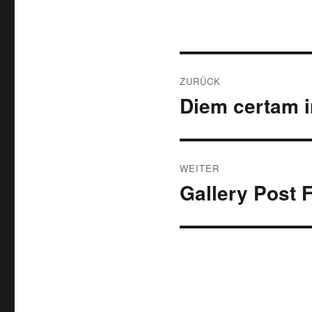
Beitragsnavigat
ZURÜCK
Diem certam i
Vorheriger
Beitrag:
WEITER
Gallery Post F
Nächster
Beitrag: