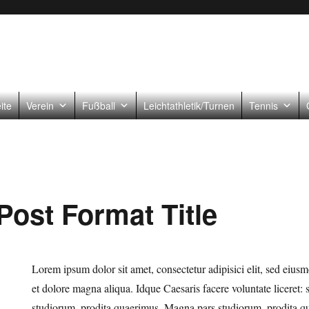
ite
Verein
Fußball
Leichtathletik/Turnen
Tennis
Post Format Title
Lorem ipsum dolor sit amet, consectetur adipisici elit, sed eius
et dolore magna aliqua. Idque Caesaris facere voluntate liceret:
studiorum, prodita quaerimus. Magna pars studiorum, prodita qu