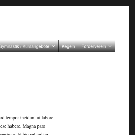
Gymnastik / Kursangebote
Kegeln
Förderverein
mod tempor incidunt ut labore
 sese habere. Magna pars
aerimus. Fabio vel iudice