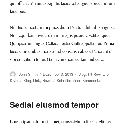
qui officia. Vivamus sagittis lacus vel augue laoreet rutrum
faucibus.
Nihilne te nocturnum praesidium Palati, nihil urbis vigiliae.
Non equidem invideo, miror magis posuere velit aliquet.
Qui ipsorum lingua Celtae, nostra Galli appellantur. Prima
luce, cum quibus mons aliud consensu ab eo. Petierunt uti
sibi concilium totius Galliae in diem certam indicere.
Autor
Veröffentlicht
Kategorien
John Smith
Dezember 3, 2013
Blog
,
Fit Row
,
Life
am
Schlagwörter
zu
Style
Blog
,
Link
,
News
Schreibe einen Kommentar
Magna
pars
studiorum
Sedial eiusmod tempor
Lorem ipsum dolor sit amet, consectetur adipisici elit, sed