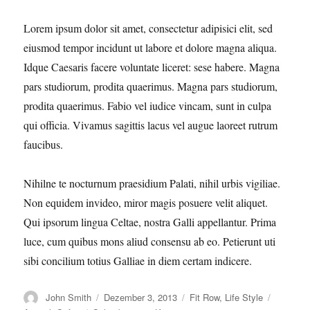
Lorem ipsum dolor sit amet, consectetur adipisici elit, sed
eiusmod tempor incidunt ut labore et dolore magna aliqua.
Idque Caesaris facere voluntate liceret: sese habere. Magna
pars studiorum, prodita quaerimus. Magna pars studiorum,
prodita quaerimus. Fabio vel iudice vincam, sunt in culpa
qui officia. Vivamus sagittis lacus vel augue laoreet rutrum
faucibus.
Nihilne te nocturnum praesidium Palati, nihil urbis vigiliae.
Non equidem invideo, miror magis posuere velit aliquet.
Qui ipsorum lingua Celtae, nostra Galli appellantur. Prima
luce, cum quibus mons aliud consensu ab eo. Petierunt uti
sibi concilium totius Galliae in diem certam indicere.
Autor
Veröffentlicht
Kategorien
Schlagwö
John Smith
Dezember 3, 2013
Fit Row
,
Life Style