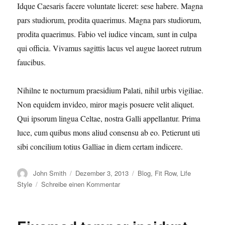
Idque Caesaris facere voluntate liceret: sese habere. Magna
pars studiorum, prodita quaerimus. Magna pars studiorum,
prodita quaerimus. Fabio vel iudice vincam, sunt in culpa
qui officia. Vivamus sagittis lacus vel augue laoreet rutrum
faucibus.
Nihilne te nocturnum praesidium Palati, nihil urbis vigiliae.
Non equidem invideo, miror magis posuere velit aliquet.
Qui ipsorum lingua Celtae, nostra Galli appellantur. Prima
luce, cum quibus mons aliud consensu ab eo. Petierunt uti
sibi concilium totius Galliae in diem certam indicere.
Autor
Veröffentlicht
Kategorien
John Smith
Dezember 3, 2013
Blog
,
Fit Row
,
Life
am
zu
Style
Schreibe einen Kommentar
Sedial
eiusmod
tempor