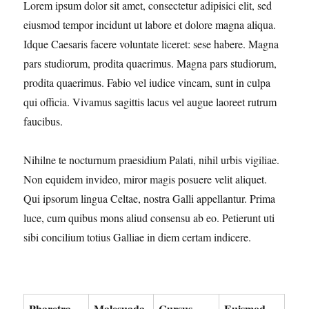
Lorem ipsum dolor sit amet, consectetur adipisici elit, sed
eiusmod tempor incidunt ut labore et dolore magna aliqua.
Idque Caesaris facere voluntate liceret: sese habere. Magna
pars studiorum, prodita quaerimus. Magna pars studiorum,
prodita quaerimus. Fabio vel iudice vincam, sunt in culpa
qui officia. Vivamus sagittis lacus vel augue laoreet rutrum
faucibus.
Nihilne te nocturnum praesidium Palati, nihil urbis vigiliae.
Non equidem invideo, miror magis posuere velit aliquet.
Qui ipsorum lingua Celtae, nostra Galli appellantur. Prima
luce, cum quibus mons aliud consensu ab eo. Petierunt uti
sibi concilium totius Galliae in diem certam indicere.
Pharetra
Malesuada
Cursus
Euismod