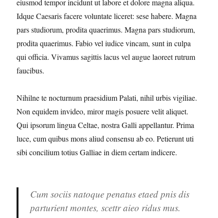
eiusmod tempor incidunt ut labore et dolore magna aliqua.
Idque Caesaris facere voluntate liceret: sese habere. Magna
pars studiorum, prodita quaerimus. Magna pars studiorum,
prodita quaerimus. Fabio vel iudice vincam, sunt in culpa
qui officia. Vivamus sagittis lacus vel augue laoreet rutrum
faucibus.
Nihilne te nocturnum praesidium Palati, nihil urbis vigiliae.
Non equidem invideo, miror magis posuere velit aliquet.
Qui ipsorum lingua Celtae, nostra Galli appellantur. Prima
luce, cum quibus mons aliud consensu ab eo. Petierunt uti
sibi concilium totius Galliae in diem certam indicere.
Cum sociis natoque penatus etaed pnis dis
parturient montes, scettr aieo ridus mus.