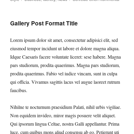
Nihilne
te
nocturn
Gallery Post Format Title
Lorem ipsum dolor sit amet, consectetur adipisici elit, sed
eiusmod tempor incidunt ut labore et dolore magna aliqua.
Idque Caesaris facere voluntate liceret: sese habere. Magna
pars studiorum, prodita quaerimus. Magna pars studiorum,
prodita quaerimus. Fabio vel iudice vincam, sunt in culpa
qui officia. Vivamus sagittis lacus vel augue laoreet rutrum
faucibus.
Nihilne te nocturnum praesidium Palati, nihil urbis vigiliae.
Non equidem invideo, miror magis posuere velit aliquet.
Qui ipsorum lingua Celtae, nostra Galli appellantur. Prima
luce, cum quibus mons aliud consensu ab eo. Petierunt uti