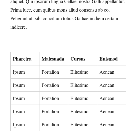
aliquet. Qui ipsorum lingua Celtae, nostra Galli appellantur.
Prima luce, cum quibus mons aliud consensu ab eo.
Petierunt uti sibi concilium totius Galliae in diem certam
indicere.
Pharetra
Malesuada
Cursus
Euismod
Ipsum
Portalion
Elitesimo
Aenean
Ipsum
Portalion
Elitesimo
Aenean
Ipsum
Portalion
Elitesimo
Aenean
Ipsum
Portalion
Elitesimo
Aenean
Ipsum
Portalion
Elitesimo
Aenean