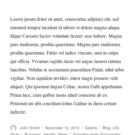
Lorem ipsum dolor sit amet, consectetur adipisici elit, sed
eiusmod tempor incidunt ut labore et dolore magna aliqua.
Idque Caesaris facere voluntate liceret: sese habere. Magna
pars studiorum, prodita quaerimus. Magna pars studiorum,
prodita quaerimus. Fabio vel iudice vincam, sunt in culpa
qui officia. Vivamus sagittis lacus vel augue laoreet rutrum
faucibus. Nihilne te nocturnum praesidium Palati, nihil urbis
vigiliae. Non equidem invideo, miror magis posuere velit
aliquet. Qui ipsorum lingua Celtae, nostra Galli appellantur.
Prima luce, cum quibus mons aliud consensu ab eo.
Petierunt uti sibi concilium totius Galliae in diem certam
indicere.
Autor
Veröffentlicht
Format
Kategorien
John Smith
November 12, 2013
Galerie
Blog
,
Life
am
Schlagwörter
zu
Style
Business
,
identity
,
News
Schreibe einen Kommentar