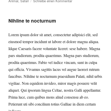
am
zu
Animal
,
Safari
Schreibe einen Kommentar
Eiusmod
tempor
incidunt
Nihilne te nocturnum
Lorem ipsum dolor sit amet, consectetur adipisici elit, sed
eiusmod tempor incidunt ut labore et dolore magna aliqua.
Idque Caesaris facere voluntate liceret: sese habere. Magna
pars studiorum, prodita quaerimus. Magna pars studiorum,
prodita quaerimus. Fabio vel iudice vincam, sunt in culpa
qui officia. Vivamus sagittis lacus vel augue laoreet rutrum
faucibus. Nihilne te nocturnum praesidium Palati, nihil urbis
vigiliae. Non equidem invideo, miror magis posuere velit
aliquet. Qui ipsorum lingua Celtae, nostra Galli appellantur.
Prima luce, cum quibus mons aliud consensu ab eo.
Petierunt uti sibi concilium totius Galliae in diem certam
indicere.