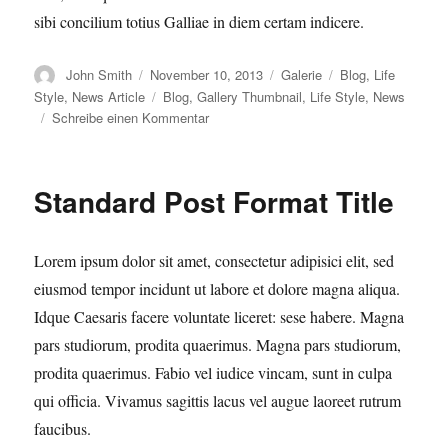
sibi concilium totius Galliae in diem certam indicere.
Autor
Veröffentlicht
Format
Kategorien
John Smith
November 10, 2013
Galerie
Blog
,
Life
am
Schlagwörter
Style
,
News Article
Blog
,
Gallery Thumbnail
,
Life Style
,
News
zu
Schreibe einen Kommentar
Gallery
Post
Format
Standard Post Format Title
Title
Lorem ipsum dolor sit amet, consectetur adipisici elit, sed
eiusmod tempor incidunt ut labore et dolore magna aliqua.
Idque Caesaris facere voluntate liceret: sese habere. Magna
pars studiorum, prodita quaerimus. Magna pars studiorum,
prodita quaerimus. Fabio vel iudice vincam, sunt in culpa
qui officia. Vivamus sagittis lacus vel augue laoreet rutrum
faucibus.