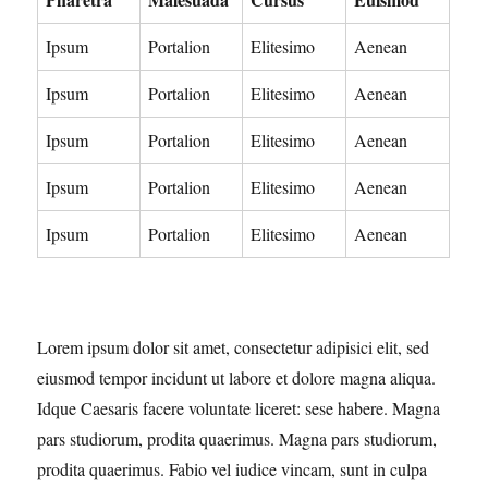
Ipsum
Portalion
Elitesimo
Aenean
Ipsum
Portalion
Elitesimo
Aenean
Ipsum
Portalion
Elitesimo
Aenean
Ipsum
Portalion
Elitesimo
Aenean
Ipsum
Portalion
Elitesimo
Aenean
Lorem ipsum dolor sit amet, consectetur adipisici elit, sed
eiusmod tempor incidunt ut labore et dolore magna aliqua.
Idque Caesaris facere voluntate liceret: sese habere. Magna
pars studiorum, prodita quaerimus. Magna pars studiorum,
prodita quaerimus. Fabio vel iudice vincam, sunt in culpa