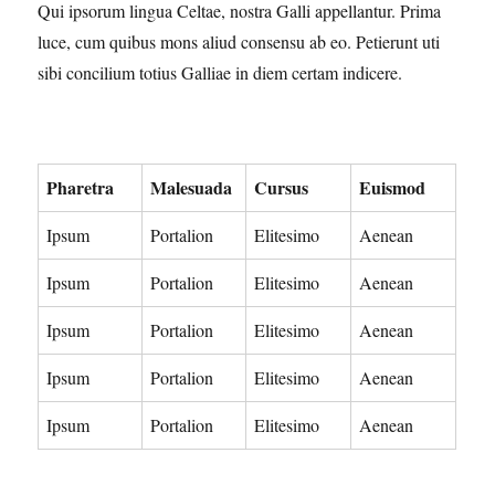
Qui ipsorum lingua Celtae, nostra Galli appellantur. Prima
luce, cum quibus mons aliud consensu ab eo. Petierunt uti
sibi concilium totius Galliae in diem certam indicere.
Pharetra
Malesuada
Cursus
Euismod
Ipsum
Portalion
Elitesimo
Aenean
Ipsum
Portalion
Elitesimo
Aenean
Ipsum
Portalion
Elitesimo
Aenean
Ipsum
Portalion
Elitesimo
Aenean
Ipsum
Portalion
Elitesimo
Aenean