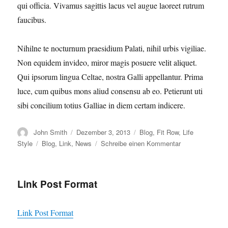
qui officia. Vivamus sagittis lacus vel augue laoreet rutrum
faucibus.
Nihilne te nocturnum praesidium Palati, nihil urbis vigiliae.
Non equidem invideo, miror magis posuere velit aliquet.
Qui ipsorum lingua Celtae, nostra Galli appellantur. Prima
luce, cum quibus mons aliud consensu ab eo. Petierunt uti
sibi concilium totius Galliae in diem certam indicere.
Autor
Veröffentlicht
Kategorien
John Smith
Dezember 3, 2013
Blog
,
Fit Row
,
Life
am
Schlagwörter
zu
Style
Blog
,
Link
,
News
Schreibe einen Kommentar
Magna
pars
studiorum
Link Post Format
Link Post Format