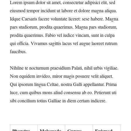
Lorem ipsum dolor sit amet, consectetur adipisici elit, sed
eiusmod tempor incidunt ut labore et dolore magna aliqua.
Idque Caesaris facere voluntate liceret: sese habere. Magna
pars studiorum, prodita quaerimus. Magna pars studiorum,
prodita quaerimus. Fabio vel iudice vincam, sunt in culpa
qui officia. Vivamus sagittis lacus vel augue laoreet rutrum
faucibus.
Nihilne te nocturnum praesidium Palati, nihil urbis vigiliae.
Non equidem invideo, miror magis posuere velit aliquet.
Qui ipsorum lingua Celtae, nostra Galli appellantur. Prima
luce, cum quibus mons aliud consensu ab eo. Petierunt uti
sibi concilium totius Galliae in diem certam indicere.
Pharetra
Malesuada
Cursus
Euismod