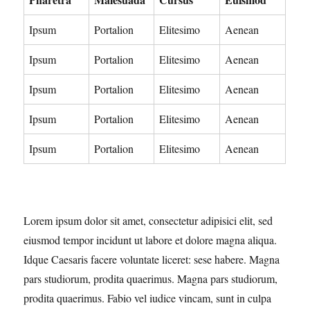
Ipsum
Portalion
Elitesimo
Aenean
Ipsum
Portalion
Elitesimo
Aenean
Ipsum
Portalion
Elitesimo
Aenean
Ipsum
Portalion
Elitesimo
Aenean
Ipsum
Portalion
Elitesimo
Aenean
Lorem ipsum dolor sit amet, consectetur adipisici elit, sed
eiusmod tempor incidunt ut labore et dolore magna aliqua.
Idque Caesaris facere voluntate liceret: sese habere. Magna
pars studiorum, prodita quaerimus. Magna pars studiorum,
prodita quaerimus. Fabio vel iudice vincam, sunt in culpa