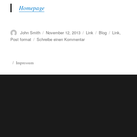
Homepage
Autor
Veröffentlicht
Format
Kategorien
Schlagwörter
John Smith
November 12, 2013
Link
Blog
Link
,
am
zu
Post format
Schreibe einen Kommentar
Link
Post
Format
Impressum