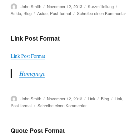
Autor
Veröffentlicht
Format
Kategorien
John Smith
November 12, 2013
Kurzmitteilung
am
Schlagwörter
zu
Aside
,
Blog
Aside
,
Post format
Schreibe einen Kommentar
Aside
Post
Format
Link Post Format
Link Post Format
Homepage
Autor
Veröffentlicht
Format
Kategorien
Schlagwörter
John Smith
November 12, 2013
Link
Blog
Link
,
am
zu
Post format
Schreibe einen Kommentar
Link
Post
Format
Quote Post Format