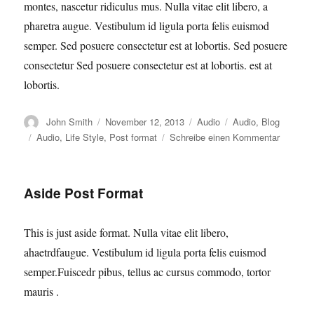
montes, nascetur ridiculus mus. Nulla vitae elit libero, a
pharetra augue. Vestibulum id ligula porta felis euismod
semper. Sed posuere consectetur est at lobortis. Sed posuere
consectetur Sed posuere consectetur est at lobortis. est at
lobortis.
Autor
Veröffentlicht
Format
Kategorien
John Smith
November 12, 2013
Audio
Audio
,
Blog
am
Schlagwörter
zu
Audio
,
Life Style
,
Post format
Schreibe einen Kommentar
Audio
Post
Format
Aside Post Format
This is just aside format. Nulla vitae elit libero,
ahaetrdfaugue. Vestibulum id ligula porta felis euismod
semper.Fuiscedr pibus, tellus ac cursus commodo, tortor
mauris .