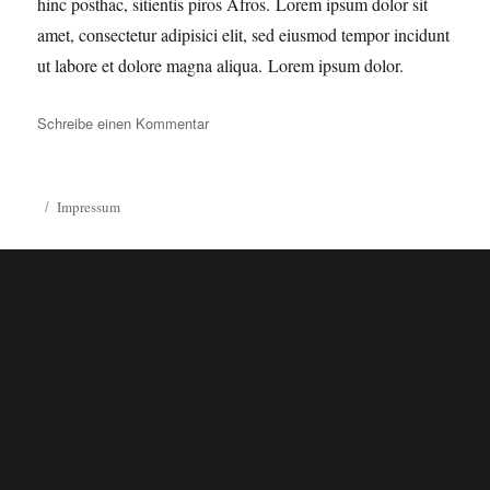
hinc posthac, sitientis piros Afros. Lorem ipsum dolor sit
amet, consectetur adipisici elit, sed eiusmod tempor incidunt
ut labore et dolore magna aliqua. Lorem ipsum dolor.
zu
Schreibe einen Kommentar
Thumbnail
open
lightbox
Impressum